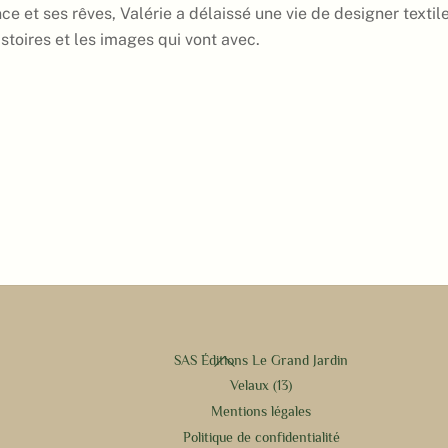
e et ses rêves, Valérie a délaissé une vie de designer textile
histoires et les images qui vont avec.
Back
SAS Éditions Le Grand Jardin
To
Velaux (13)
Top
Mentions légales
Politique de confidentialité